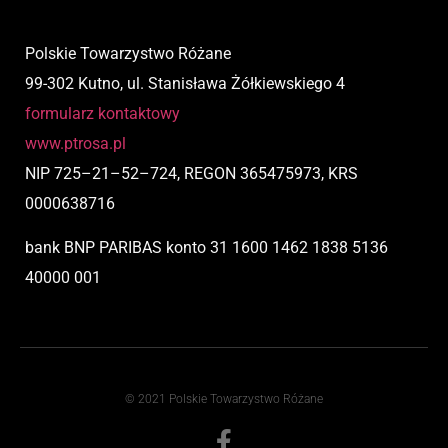
Polskie Towarzystwo Różane
99-302 Kutno, ul. Stanisława Żółkiewskiego 4
formularz kontaktowy
www.ptrosa.pl
NIP
725
–
21
–
52
–
724,
REGON 365475973, KRS
0000638716
bank BNP PARIBAS
konto
31 1600 1462 1838 5136
40000 001
© 2021 Polskie Towarzystwo Różane