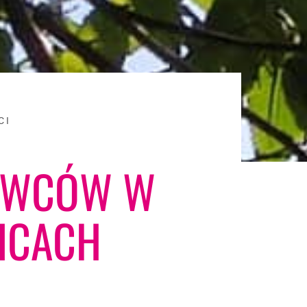
CI
IOWCÓW W
ICACH