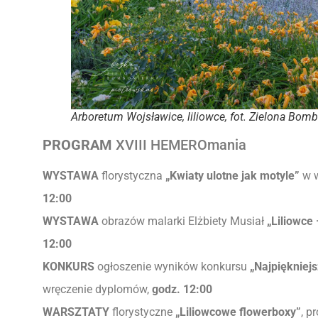
Arboretum Wojsławice, liliowce, fot. Zielona Bom
PROGRAM
XVIII HEMEROmania
WYSTAWA
florystyczna
„Kwiaty ulotne jak motyle”
w w
12:00
WYSTAWA
obrazów malarki Elżbiety Musiał
„Liliowce
12:00
KONKURS
ogłoszenie wyników konkursu
„Najpiękniejs
wręczenie dyplomów,
godz. 12:00
WARSZTATY
florystyczne
„Liliowcowe flowerboxy”
, p