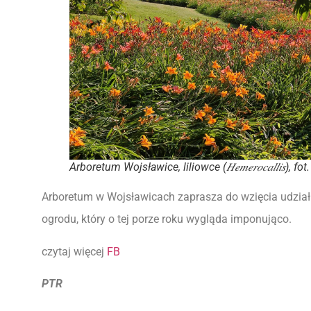
Arboretum Wojsławice, liliowce (𝐻𝑒𝑚𝑒𝑟𝑜𝑐𝑎𝑙𝑙𝑖𝑠),
Arboretum w Wojsławicach zaprasza do wzięcia udział
ogrodu, który o tej porze roku wygląda imponująco.
czytaj więcej
FB
PTR