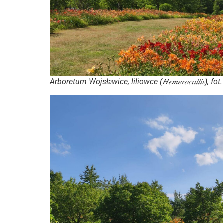
Arboretum Wojsławice, liliowce (𝐻𝑒𝑚𝑒𝑟𝑜𝑐𝑎𝑙𝑙𝑖𝑠),