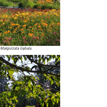
 fot. Małgorzata Gębala