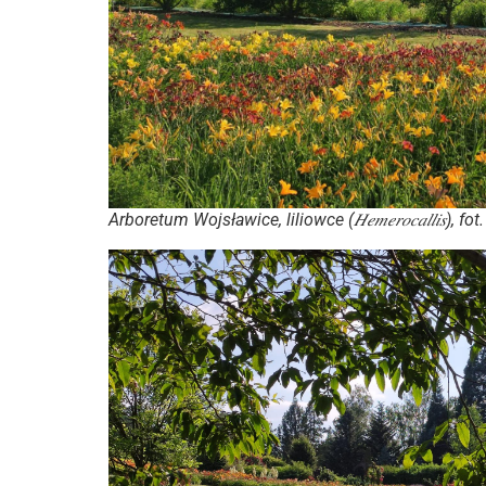
Arboretum Wojsławice, liliowce (𝐻𝑒𝑚𝑒𝑟𝑜𝑐𝑎𝑙𝑙𝑖𝑠),