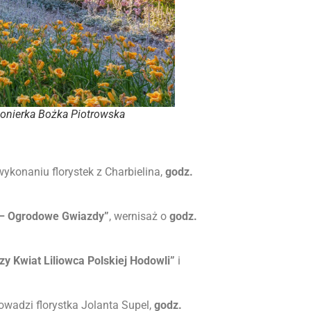
bonierka Bożka Piotrowska
ykonaniu florystek z Charbielina,
godz.
 – Ogrodowe Gwiazdy”
, wernisaż o
godz.
zy Kwiat Liliowca Polskiej Hodowli”
i
rowadzi florystka Jolanta Supel,
godz.