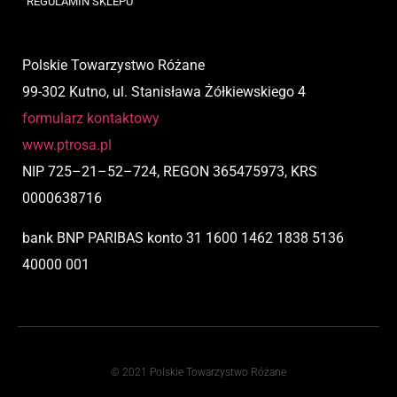
REGULAMIN SKLEPU
Polskie Towarzystwo Różane
99-302 Kutno, ul. Stanisława Żółkiewskiego 4
formularz kontaktowy
www.ptrosa.pl
NIP
725
–
21
–
52
–
724,
REGON 365475973, KRS
0000638716
bank BNP PARIBAS
konto
31 1600 1462 1838 5136
40000 001
© 2021 Polskie Towarzystwo Różane