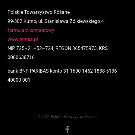
Polskie Towarzystwo Różane
99-302 Kutno, ul. Stanisława Żółkiewskiego 4
formularz kontaktowy
www.ptrosa.pl
NIP
725
–
21
–
52
–
724,
REGON 365475973, KRS
0000638716
bank BNP PARIBAS
konto
31 1600 1462 1838 5136
40000 001
© 2021 Polskie Towarzystwo Różane