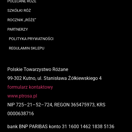
POLECANE RÓŻE
SZKÓŁKI RÓŻ
ROCZNIK „RÓŻE”
PARTNERZY
POLITYKA PRYWATNOŚCI
REGULAMIN SKLEPU
Polskie Towarzystwo Różane
99-302 Kutno, ul. Stanisława Żółkiewskiego 4
formularz kontaktowy
www.ptrosa.pl
NIP
725
–
21
–
52
–
724,
REGON 365475973, KRS
0000638716
bank BNP PARIBAS
konto
31 1600 1462 1838 5136