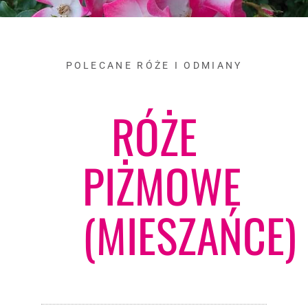
POLECANE RÓŻE I ODMIANY
RÓŻE
PIŻMOWE
(MIESZAŃCE)