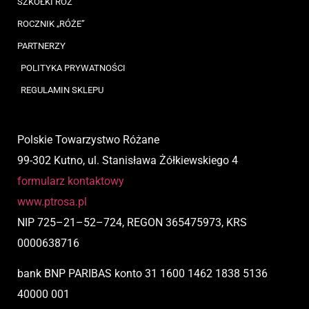
SZKÓŁKI RÓŻ
ROCZNIK „RÓŻE”
PARTNERZY
POLITYKA PRYWATNOŚCI
REGULAMIN SKLEPU
Polskie Towarzystwo Różane
99-302 Kutno, ul. Stanisława Żółkiewskiego 4
formularz kontaktowy
www.ptrosa.pl
NIP
725
–
21
–
52
–
724,
REGON 365475973, KRS
0000638716
bank BNP PARIBAS
konto
31 1600 1462 1838 5136
40000 001