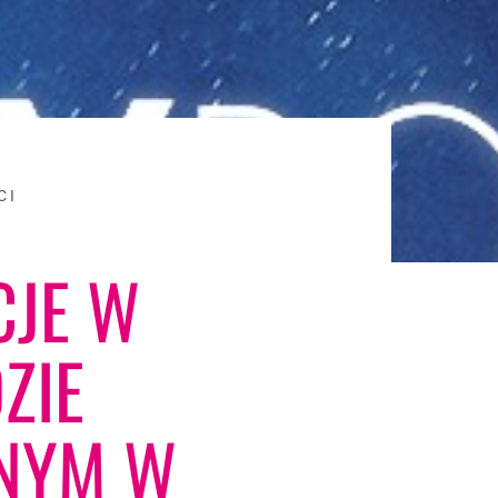
CI
CJE W
ZIE
NYM W