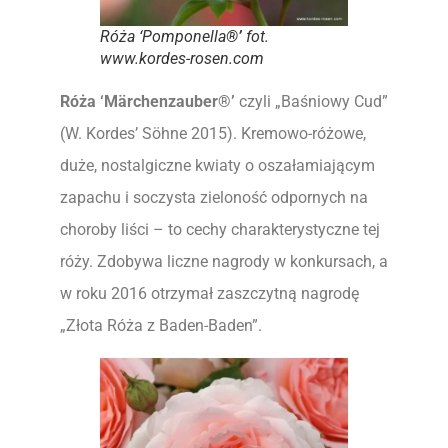
Róża ‘Pomponella
®’
fot.
www.kordes-rosen.com
Róża ‘Märchenzauber
®
’
czyli „Baśniowy Cud”
(W. Kordes’ Söhne 2015). Kremowo-różowe,
duże, nostalgiczne kwiaty o oszałamiającym
zapachu i soczysta zieloność odpornych na
choroby liści – to cechy charakterystyczne tej
róży. Zdobywa liczne nagrody w konkursach, a
w roku 2016 otrzymał zaszczytną nagrodę
„Złota Róża z Baden-Baden”.