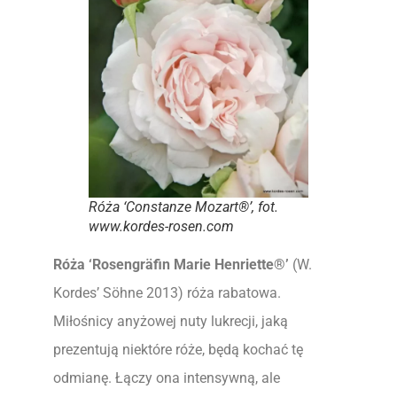
Róża ‘Constanze Mozart®’, fot.
www.kordes-rosen.com
Róża
‘Rosengräfin Marie Henriette®’
(W.
Kordes’ Söhne 2013) róża rabatowa.
Miłośnicy anyżowej nuty lukrecji, jaką
prezentują niektóre róże, będą kochać tę
odmianę. Łączy ona intensywną, ale