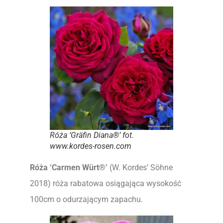
Róża ‘Gräfin Diana®’ fot.
www.kordes-rosen.com
Róża
‘Carmen Würt®’
(W. Kordes’ Söhne
2018) róża rabatowa osiągająca wysokość
100cm o odurzającym zapachu.