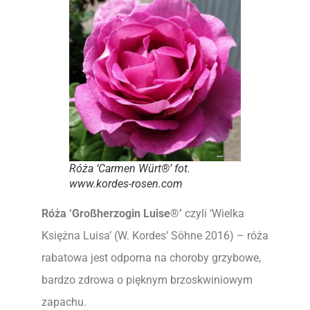
Róża ‘Carmen Würt®’ fot.
www.kordes-rosen.com
Róża
‘Großherzogin Luise®’
czyli ‘Wielka
Księżna Luisa’ (W. Kordes’ Söhne 2016) – róża
rabatowa jest odporna na choroby grzybowe,
bardzo zdrowa o pięknym brzoskwiniowym
zapachu.