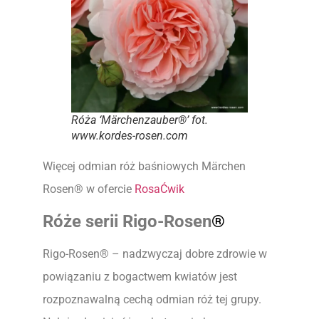
Róża ‘Märchenzauber®’ fot.
www.kordes-rosen.com
Więcej odmian róż baśniowych Märchen
Rosen® w ofercie
RosaĆwi
k
Róże serii
Rigo-Rosen
®
Rigo-Rosen® – nadzwyczaj dobre zdrowie w
powiązaniu z bogactwem kwiatów jest
rozpoznawalną cechą odmian róż tej grupy.