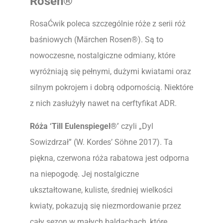
Rosen®
RosaĆwik poleca szczególnie róże z serii róż
baśniowych (Märchen Rosen®). Są to
nowoczesne, nostalgiczne odmiany, które
wyróżniają się pełnymi, dużymi kwiatami oraz
silnym pokrojem i dobrą odpornością. Niektóre
z nich zasłużyły nawet na cerftyfikat ADR.
Róża
‘Till Eulenspiegel®’
czyli „Dyl
Sowizdrzał” (W. Kordes’ Söhne 2017). Ta
piękna, czerwona róża rabatowa jest odporna
na niepogodę. Jej nostalgiczne
ukształtowane, kuliste, średniej wielkości
kwiaty, pokazują się niezmordowanie przez
cały sezon w małych baldachach, które