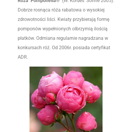
Róża ‘Pomponella®’
(W. Kordes’ Söhne 2005).
Dobrze rosnąca róża rabatowa o wysokiej
zdrowotności liści. Kwiaty przybierają formę
pomponów wypełnionych olbrzymią ilością
płatków. Odmiana regularnie nagradzana w
konkursach róż. Od 2006r. posiada certyfikat
ADR.