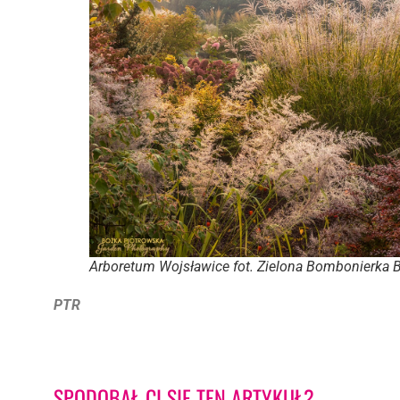
Arboretum Wojsławice fot. Zielona Bombonierka 
PTR
SPODOBAŁ CI SIĘ TEN ARTYKUŁ?