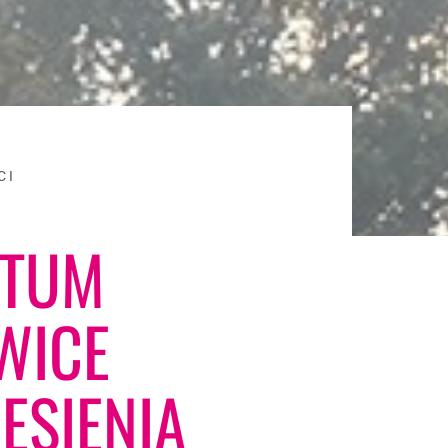
CI
ETUM
WICE
ESIENIĄ