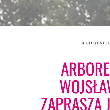
AKTUALNOŚ
ARBOR
WOJSŁA
ZAPRASZA J