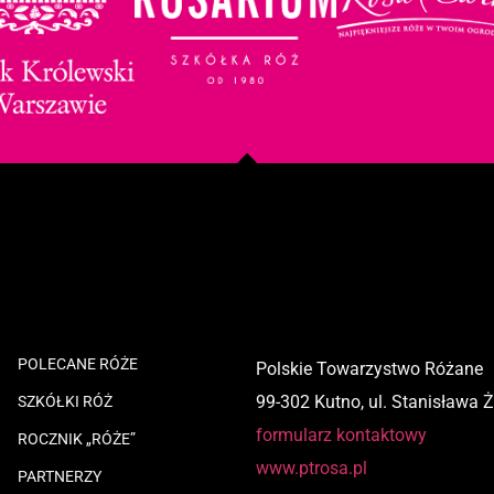
POLECANE RÓŻE
Polskie Towarzystwo Różane
99-302 Kutno, ul. Stanisława 
SZKÓŁKI RÓŻ
formularz kontaktowy
ROCZNIK „RÓŻE”
www.ptrosa.pl
PARTNERZY