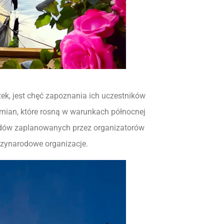
k, jest chęć zapoznania ich uczestników
ian, które rosną w warunkach północnej
grodów zaplanowanych przez organizatorów
dzynarodowe organizacje.