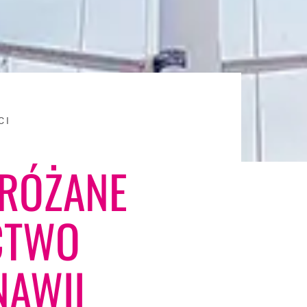
CI
 RÓŻANE
CTWO
AWII