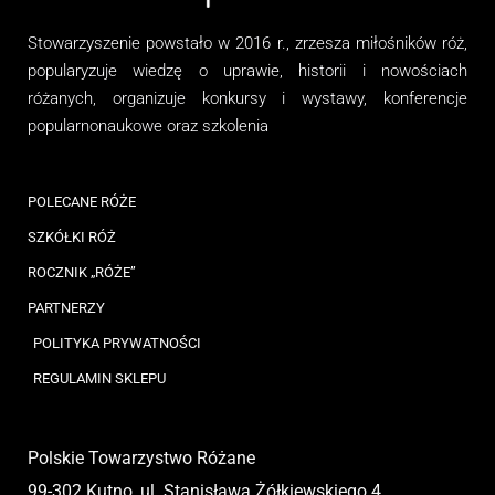
Stowarzyszenie
powstało w 2016 r., zrzesza miłośników róż,
popularyzuje wiedzę o uprawie, historii i nowościach
różanych, organizuj
e
konkursy i wystawy, konferencje
popularnonaukowe
oraz
szkolenia
POLECANE RÓŻE
SZKÓŁKI RÓŻ
ROCZNIK „RÓŻE”
PARTNERZY
POLITYKA PRYWATNOŚCI
REGULAMIN SKLEPU
Polskie Towarzystwo Różane
99-302 Kutno, ul. Stanisława Żółkiewskiego 4