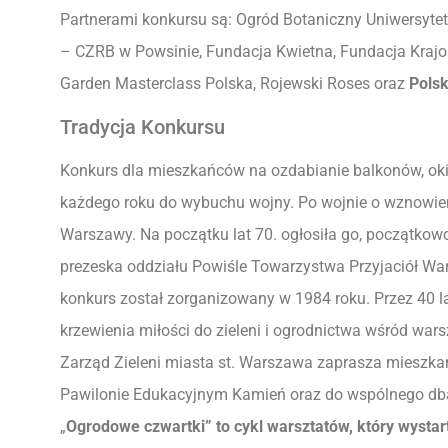
Partnerami konkursu są: Ogród Botaniczny Uniwersyt
– CZRB w Powsinie, Fundacja Kwietna, Fundacja Krajob
Garden Masterclass Polska, Rojewski Roses oraz
Pols
Tradycja Konkursu
Konkurs dla mieszkańców na ozdabianie balkonów, oki
każdego roku do wybuchu wojny. Po wojnie o wznowien
Warszawy. Na początku lat 70. ogłosiła go, początkow
prezeska oddziału Powiśle Towarzystwa Przyjaciół Wa
konkurs został zorganizowany w 1984 roku. Przez 40 l
krzewienia miłości do zieleni i ogrodnictwa wśród wa
Zarząd Zieleni miasta st. Warszawa zaprasza mieszka
Pawilonie Edukacyjnym Kamień oraz do wspólnego dban
„
Ogrodowe czwartki” to cykl warsztatów, który wysta