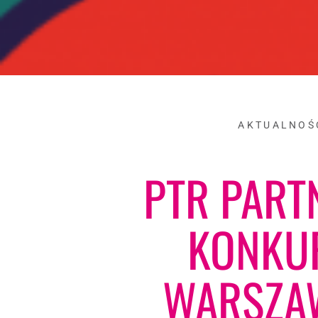
AKTUALNOŚ
PTR PART
KONKU
WARSZA