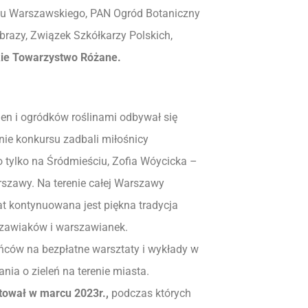
etu Warszawskiego, PAN Ogród Botaniczny
razy, Związek Szkółkarzy Polskich,
kie Towarzystwo Różane.
en i ogródków roślinami odbywał się
ie konkursu zadbali miłośnicy
o tylko na Śródmieściu, Zofia Wóycicka –
rszawy. Na terenie całej Warszawy
at kontynuowana jest piękna tradycja
rszawiaków i warszawianek.
ńców na bezpłatne warsztaty i wykłady w
ia o zieleń na terenie miasta.
rtował w marcu 2023r.,
podczas których