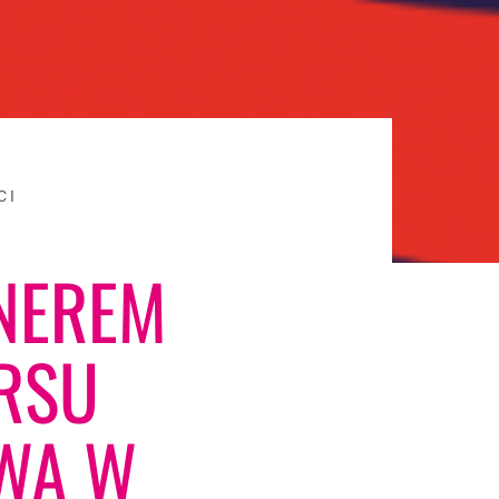
CI
NEREM
RSU
WA W