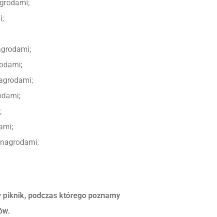
agrodami;
i;
agrodami;
rodami;
nagrodami;
odami;
;
ami;
 nagrodami;
y piknik, podczas którego poznamy
ów.