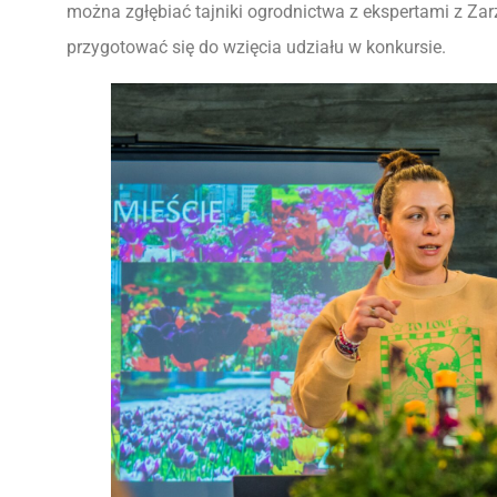
można zgłębiać tajniki ogrodnictwa z ekspertami z Zar
przygotować się do wzięcia udziału w konkursie.