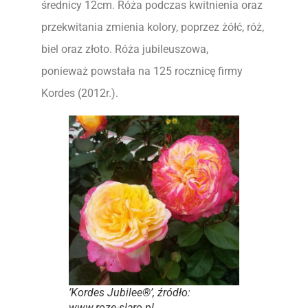
średnicy 12cm. Róża podczas kwitnienia oraz
przekwitania zmienia kolory, poprzez żółć, róż,
biel oraz złoto. Róża jubileuszowa,
ponieważ powstała na 125 rocznicę firmy
Kordes (2012r.).
’Kordes Jubilee®’, źródło:
www.roze-slaro.pl