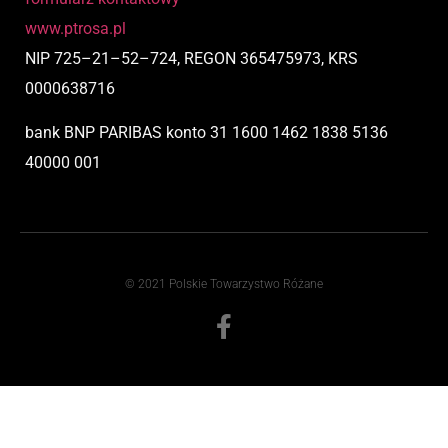
www.ptrosa.pl
NIP
725
–
21
–
52
–
724,
REGON 365475973, KRS
0000638716
bank BNP PARIBAS
konto
31 1600 1462 1838 5136
40000 001
© 2021 Polskie Towarzystwo Różane