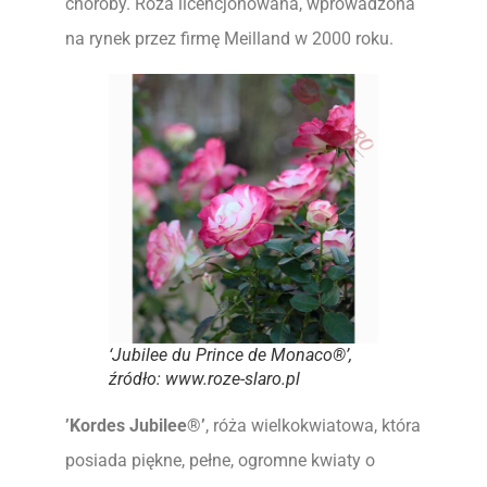
choroby. Róża licencjonowana, wprowadzona
na rynek przez firmę Meilland w 2000 roku.
‘Jubilee du Prince de Monaco®’,
źródło: www.roze-slaro.pl
’Kordes Jubilee®’
, róża wielkokwiatowa, która
posiada piękne, pełne, ogromne kwiaty o