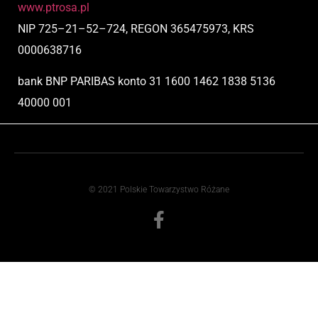
www.ptrosa.pl
NIP
725
–
21
–
52
–
724,
REGON 365475973, KRS
0000638716
bank BNP PARIBAS
konto
31 1600 1462 1838 5136
40000 001
© 2021 Polskie Towarzystwo Różane