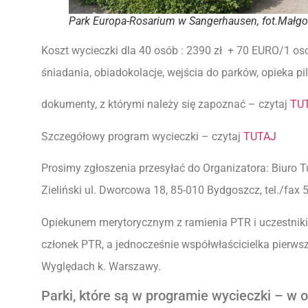
Park Europa-Rosarium w Sangerhausen, fot.Małgor
Koszt wycieczki dla 40 osób : 2390 zł + 70 EURO/1 os
śniadania, obiadokolacje, wejścia do parków, opieka pil
dokumenty, z którymi należy się zapoznać – czytaj
TU
Szczegółowy program wycieczki – czytaj
TUTAJ
Prosimy zgłoszenia przesyłać do Organizatora: Biur
Zieliński ul. Dworcowa 18, 85-010 Bydgoszcz, tel./fax 
Opiekunem merytorycznym z ramienia PTR i uczestniki
członek PTR, a jednocześnie współwłaścicielka pierws
Wyględach k. Warszawy.
Parki, które są w programie wycieczki – w 