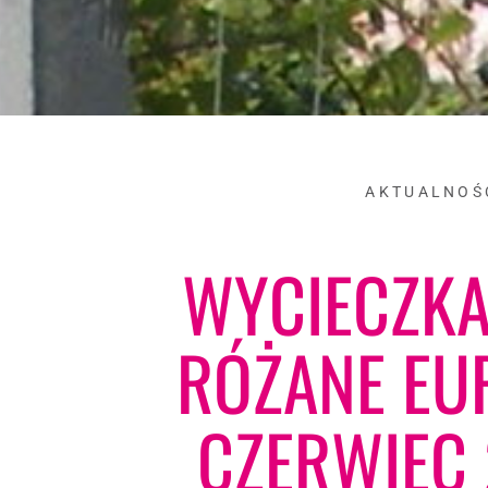
AKTUALNOŚ
WYCIECZKA
RÓŻANE EU
CZERWIEC 