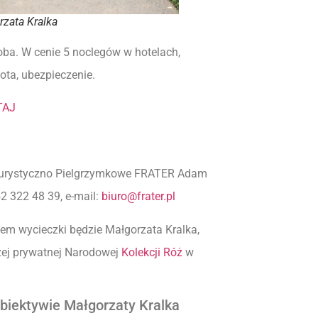
zata Kralka
oba. W cenie 5 noclegów w hotelach,
ota, ubezpieczenie.
TAJ
o Turystyczno Pielgrzymkowe FRATER Adam
52 322 48 39, e-mail:
biuro@frater.pl
em wycieczki będzie Małgorzata Kralka,
zej prywatnej Narodowej
Kolekcji Róż
w
obiektywie Małgorzaty Kralka