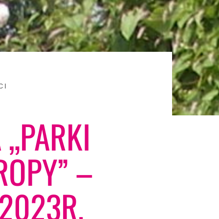
CI
 „PARKI
ROPY” –
2023R.