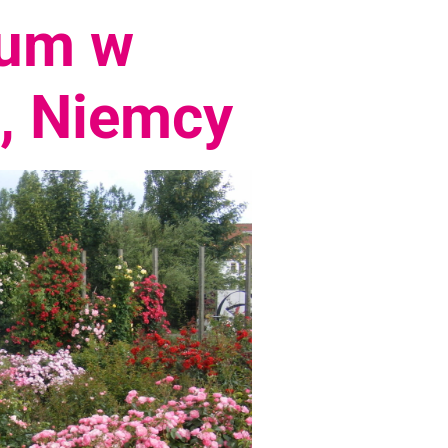
ium w
, Niemcy