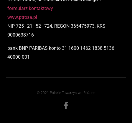
formularz kontaktowy
www.ptrosa.pl
NIP
725
–
21
–
52
–
724,
REGON 365475973, KRS
0000638716
bank BNP PARIBAS
konto
31 1600 1462 1838 5136
40000 001
© 2021 Polskie Towarzystwo Różane