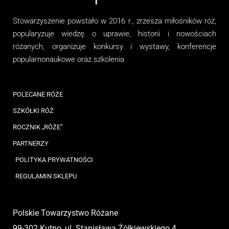
Stowarzyszenie
powstało w 2016 r., zrzesza miłośników róż,
popularyzuje wiedzę o uprawie, historii i nowościach
różanych, organizuj
e
konkursy i wystawy, konferencje
popularnonaukowe
oraz
szkolenia
POLECANE RÓŻE
SZKÓŁKI RÓŻ
ROCZNIK „RÓŻE”
PARTNERZY
POLITYKA PRYWATNOŚCI
REGULAMIN SKLEPU
Polskie Towarzystwo Różane
99-302 Kutno, ul. Stanisława Żółkiewskiego 4