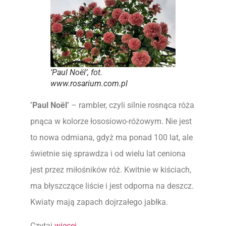
’Paul Noël’, fot.
www.rosarium.com.pl
’Paul Noël’
– rambler, czyli silnie rosnąca róża
pnąca w kolorze łososiowo-różowym. Nie jest
to nowa odmiana, gdyż ma ponad 100 lat, ale
świetnie się sprawdza i od wielu lat ceniona
jest przez miłośników róż. Kwitnie w kiściach,
ma błyszczące liście i jest odporna na deszcz.
Kwiaty mają zapach dojrzałego jabłka.
Czytaj
więcej