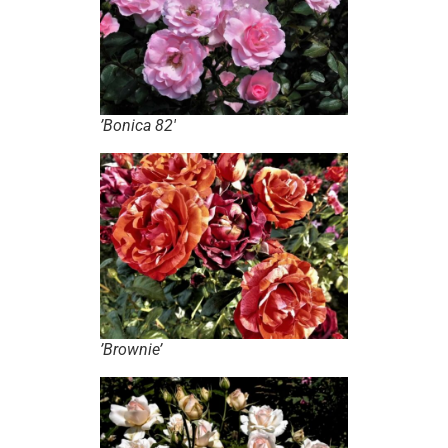
’Bonica 82′
’Brownie’