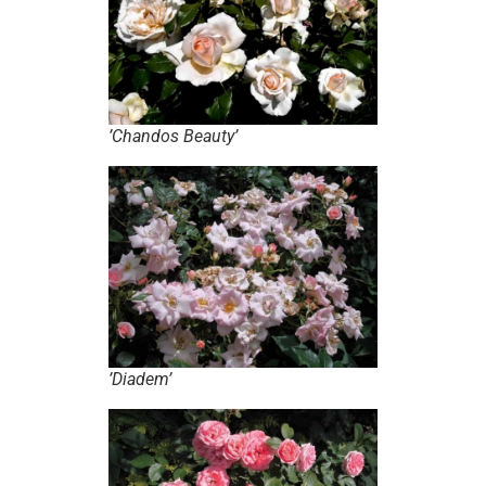
’Chandos Beauty’
’Diadem’