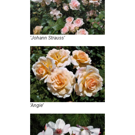
’Johann Strauss’
’Angie’