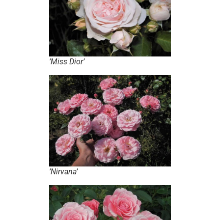
’Miss Dior’
’Nirvana’