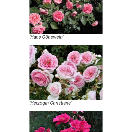
’Hans Gönewein’
’Herzogin Christiane’