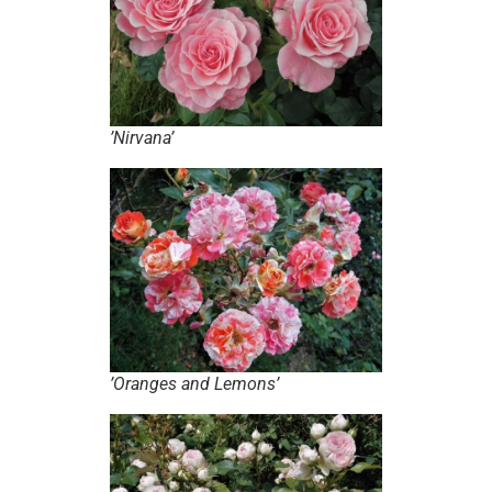
’Nirvana’
’Oranges and Lemons’