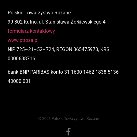
Polskie Towarzystwo Różane
99-302 Kutno, ul. Stanisława Żółkiewskiego 4
formularz kontaktowy
www.ptrosa.pl
NIP
725
–
21
–
52
–
724,
REGON 365475973, KRS
0000638716
bank BNP PARIBAS
konto
31 1600 1462 1838 5136
40000 001
© 2021 Polskie Towarzystwo Różane