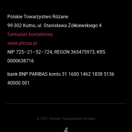
Polskie Towarzystwo Różane
99-302 Kutno, ul. Stanisława Żółkiewskiego 4
formularz kontaktowy
www.ptrosa.pl
NIP
725
–
21
–
52
–
724,
REGON 365475973, KRS
0000638716
bank BNP PARIBAS
konto
31 1600 1462 1838 5136
40000 001
© 2021 Polskie Towarzystwo Różane