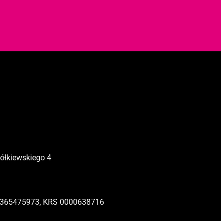
Żółkiewskiego 4
365475973, KRS 0000638716