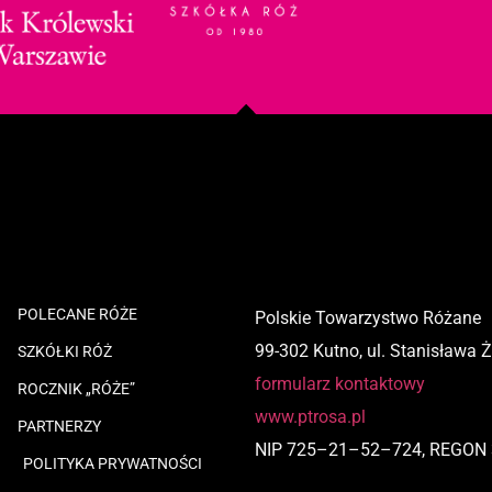
POLECANE RÓŻE
Polskie Towarzystwo Różane
99-302 Kutno, ul. Stanisława 
SZKÓŁKI RÓŻ
formularz kontaktowy
ROCZNIK „RÓŻE”
www.ptrosa.pl
PARTNERZY
NIP
725
–
21
–
52
–
724,
REGON 
POLITYKA PRYWATNOŚCI