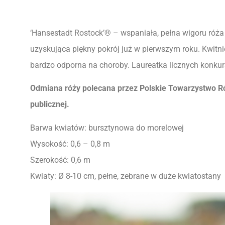
‘Hansestadt Rostock’® – wspaniała, pełna wigoru róża
uzyskująca piękny pokrój już w pierwszym roku. Kwitnie
bardzo odporna na choroby. Laureatka licznych konku
Odmiana róży polecana przez Polskie Towarzystwo R
publicznej.
Barwa kwiatów: bursztynowa do morelowej
Wysokość: 0,6 – 0,8 m
Szerokość: 0,6 m
Kwiaty: Ø 8-10 cm, pełne, zebrane w duże kwiatostany