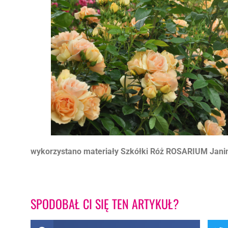
wykorzystano materiały Szkółki Róż ROSARIUM Jani
SPODOBAŁ CI SIĘ TEN ARTYKUŁ?