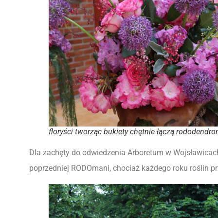
floryści tworząc bukiety chętnie łączą rododendro
Dla zachęty do odwiedzenia Arboretum w Wojsławicach 
poprzedniej RODOmani, chociaż każdego roku roślin pr