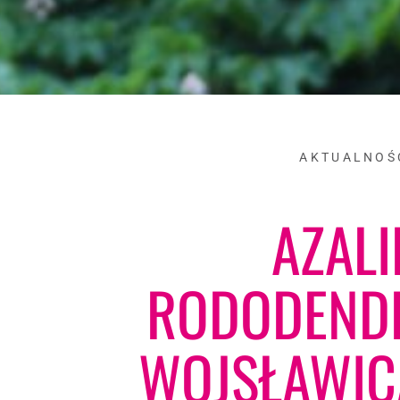
AKTUALNOŚ
AZALIE
RODODEND
WOJSŁAWIC