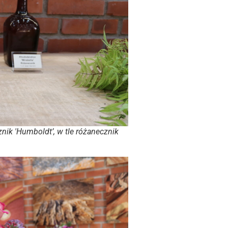
nik 'Humboldt’, w tle różanecznik