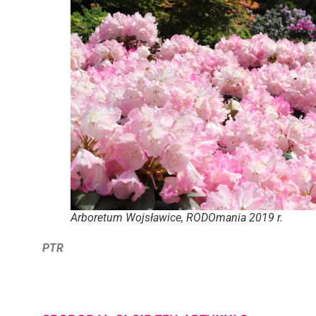
Arboretum Wojsławice, RODOmania 2019 r.
PTR