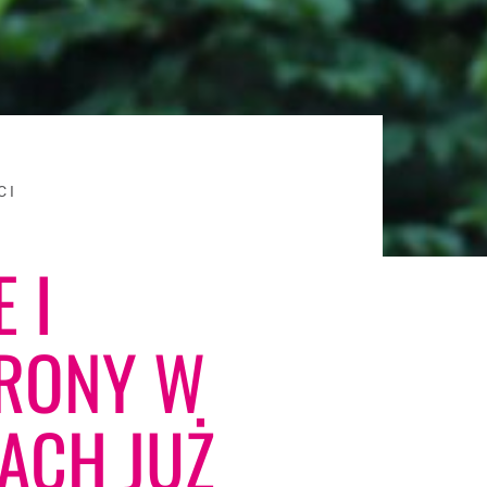
CI
 I
RONY W
ACH JUŻ