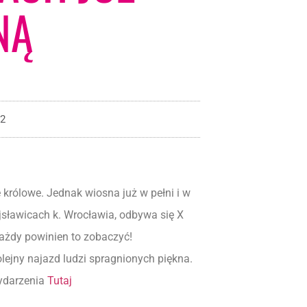
NĄ
22
królowe. Jednak wiosna już w pełni i w
jsławicach k. Wrocławia, odbywa się X
ażdy powinien to zobaczyć!
lejny najazd ludzi spragnionych piękna.
wydarzenia
Tutaj