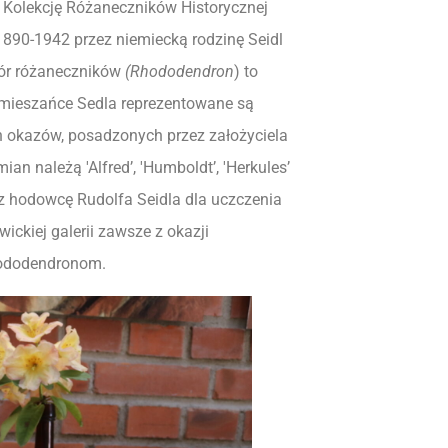
olekcję Różaneczników Historycznej
890-1942 przez niemiecką rodzinę Seidl
iór różaneczników
(Rhododendron
) to
mieszańce Sedla reprezentowane są
ch okazów, posadzonych przez założyciela
n należą 'Alfred’, 'Humboldt’, 'Herkules’
z hodowcę Rudolfa Seidla dla uczczenia
ickiej galerii zawsze z okazji
rododendronom.