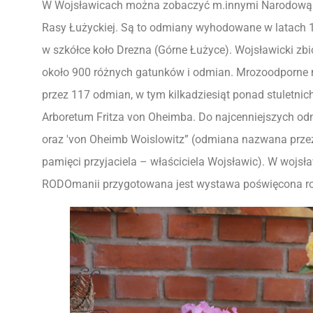
W Wojsławicach można zobaczyć m.innymi Narodową K
Rasy Łużyckiej. Są to odmiany wyhodowane w latach 1
w szkółce koło Drezna (Górne Łużyce). Wojsławicki zb
około 900 różnych gatunków i odmian. Mrozoodporne 
przez 117 odmian, w tym kilkadziesiąt ponad stuletni
Arboretum Fritza von Oheimba. Do najcenniejszych odmia
oraz 'von Oheimb Woislowitz” (odmiana nazwana prze
pamięci przyjaciela – właściciela Wojsławic). W wojsław
RODOmanii przygotowana jest wystawa poświęcona 