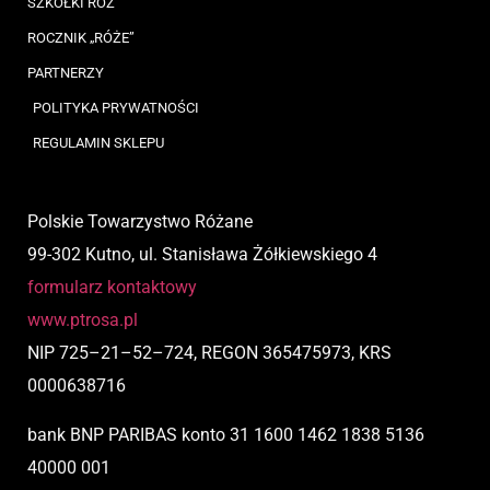
SZKÓŁKI RÓŻ
ROCZNIK „RÓŻE”
PARTNERZY
POLITYKA PRYWATNOŚCI
REGULAMIN SKLEPU
Polskie Towarzystwo Różane
99-302 Kutno, ul. Stanisława Żółkiewskiego 4
formularz kontaktowy
www.ptrosa.pl
NIP
725
–
21
–
52
–
724,
REGON 365475973, KRS
0000638716
bank BNP PARIBAS
konto
31 1600 1462 1838 5136
40000 001