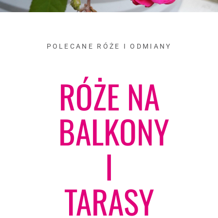
POLECANE RÓŻE I ODMIANY
RÓŻE NA
BALKONY
I
TARASY