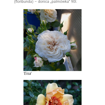
(floribunda) – donica „palmówka” 90l.
‘Eisa’