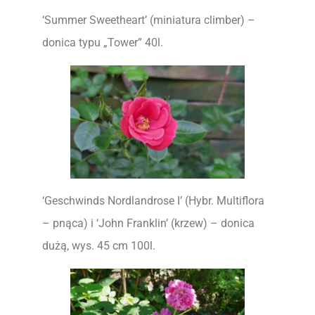
‘Summer Sweetheart’ (miniatura climber) –
donica typu „Tower” 40l.
‘Geschwinds Nordlandrose I’ (Hybr. Multiflora
– pnąca) i ‘John Franklin’ (krzew) – donica
dużą, wys. 45 cm 100l.