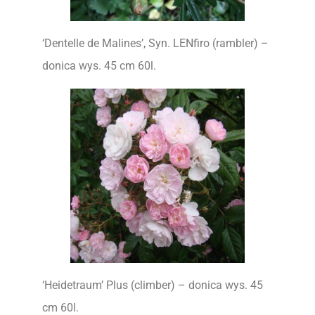
‘Dentelle de Malines’, Syn. LENfiro (rambler) –
donica wys. 45 cm 60l.
‘Heidetraum’ Plus (climber) – donica wys. 45
cm 60l.