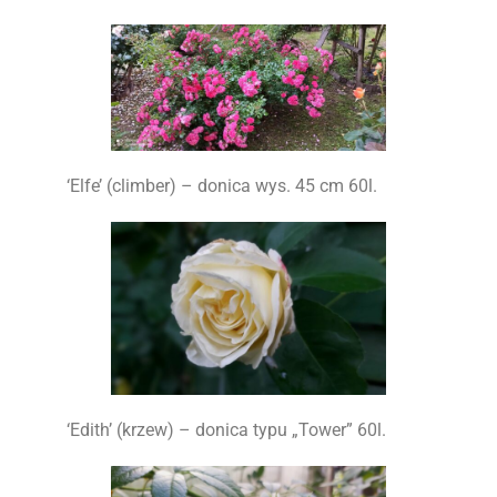
‘Elfe’ (climber) – donica wys. 45 cm 60l.
‘Edith’ (krzew) – donica typu „Tower” 60l.