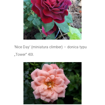
‘Nice Day’ (miniatura climber) – donica typu
„Tower” 40l.