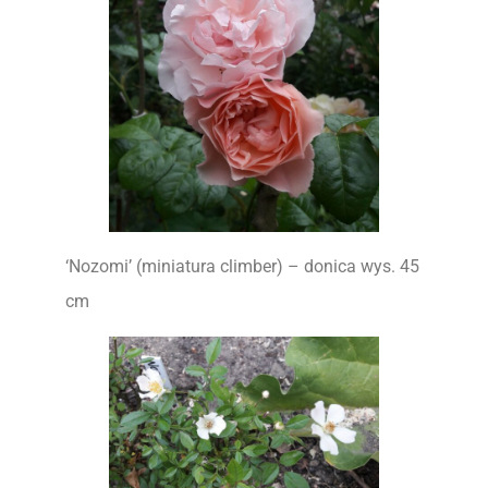
‘Nozomi’ (miniatura climber) – donica wys. 45
cm