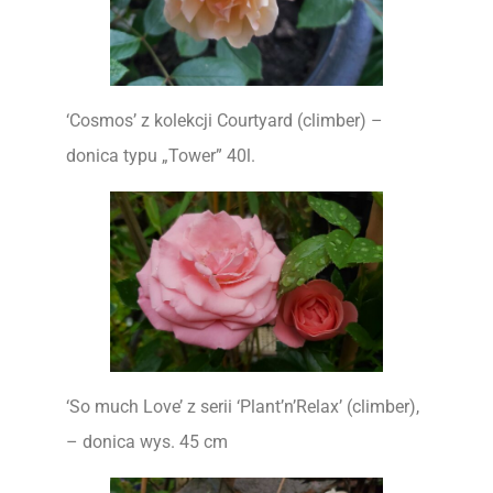
‘Cosmos’ z kolekcji Courtyard (climber) –
donica typu „Tower” 40l.
‘So much Love’ z serii ‘Plant’n’Relax’ (climber),
– donica wys. 45 cm