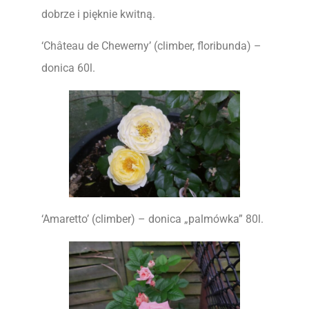
dobrze i pięknie kwitną.
‘Château de Chewerny’ (climber, floribunda) –
donica 60l.
‘Amaretto’ (climber) – donica „palmówka” 80l.