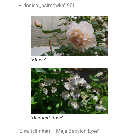
– donica „palmówka” 90l.
‘Eloise’
‘Diamant Rose’
‘Eisa’ (climber) i ‘Maja Babylon Eyes’