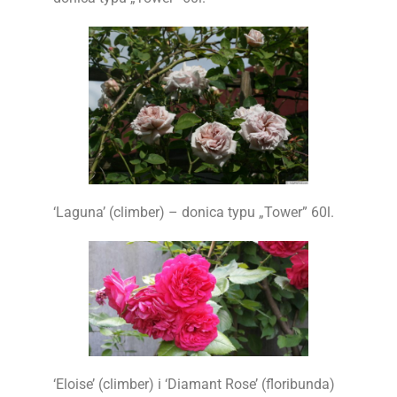
‘Laguna’ (climber) – donica typu „Tower” 60l.
‘Eloise’ (climber) i ‘Diamant Rose’ (floribunda)