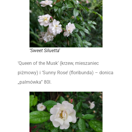
’Sweet Siluetta’
‘Queen of the Musk’ (krzew, mieszaniec
piżmowy) i ‘Sunny Rose’ (floribunda) – donica
„palmówka” 80l.