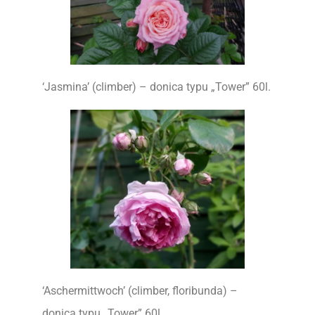
‘Jasmina’ (climber) – donica typu „Tower” 60l.
‘Aschermittwoch’ (climber, floribunda) –
donica typu „Tower” 60l.