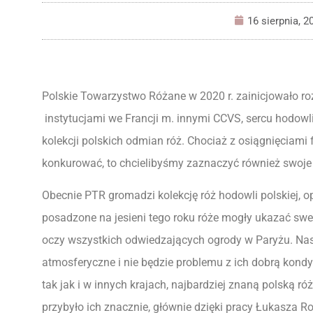
16 sierpnia, 2
Polskie Towarzystwo Różane w 2020 r. zainicjowało 
instytucjami we Francji m. innymi CCVS, sercu hodowl
kolekcji polskich odmian róż. Chociaż z osiągnięciam
konkurować, to chcielibyśmy zaznaczyć również swoje m
Obecnie PTR gromadzi kolekcję róż hodowli polskiej, o
posadzone na jesieni tego roku róże mogły ukazać swe
oczy wszystkich odwiedzających ogrody w Paryżu. Nas
atmosferyczne i nie będzie problemu z ich dobrą kondy
tak jak i w innych krajach, najbardziej znaną polską róż
przybyło ich znacznie, głównie dzięki pracy Łukasza R