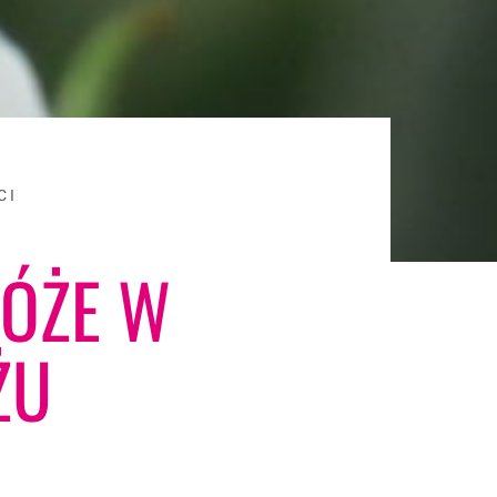
CI
RÓŻE W
ŻU