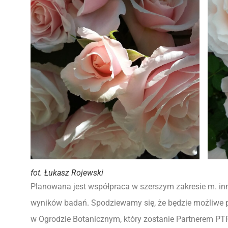
fot. Łukasz Rojewski
Planowana jest współpraca w szerszym zakresie m. in
wyników badań. Spodziewamy się, że będzie możliwe po
w Ogrodzie Botanicznym, który zostanie Partnerem PT