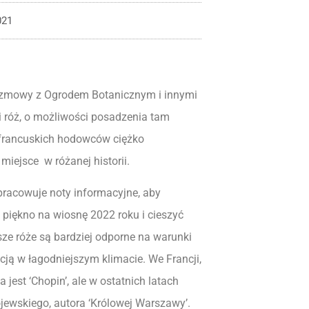
021
rozmowy z Ogrodem Botanicznym i innymi
i róż, o możliwości posadzenia tam
i francuskich hodowców ciężko
iejsce w różanej historii.
pracowuje noty informacyjne, aby
 piękno na wiosnę 2022 roku i cieszyć
ze róże są bardziej odporne na warunki
cją w łagodniejszym klimacie. We Francji,
a jest ‘Chopin’, ale w ostatnich latach
ojewskiego, autora ‘Królowej Warszawy’.