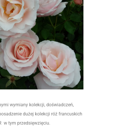
nymi wymiany kolekcji, doświadczeń,
sadzenie dużej kolekcji róż francuskich
R w tym przedsięwzięciu.