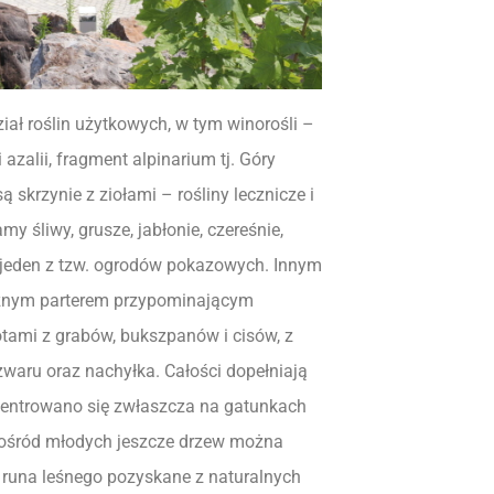
iał roślin użytkowych, w tym winorośli –
azalii, fragment alpinarium tj. Góry
 skrzynie z ziołami – rośliny lecznicze i
y śliwy, grusze, jabłonie, czereśnie,
– jeden z tzw. ogrodów pokazowych. Innym
cznym parterem przypominającym
tami z grabów, bukszpanów i cisów, z
waru oraz nachyłka. Całości dopełniają
ncentrowano się zwłaszcza na gatunkach
pośród młodych jeszcze drzew można
i runa leśnego pozyskane z naturalnych