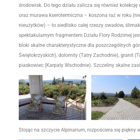
środowisk. Do tego działu zalicza się również kolekcj
oraz murawa kserotermiczna – koszona raz w roku (nie
nieużytków) – to siedlisko całej rzeszy owadów, ślimak
spektakularnym fragmentem Działu Flory Rodzimej jest
bloki skalne charakterystyczne dla poszczególnych gó
Świętokrzyskich), dolomity (Tatry Zachodnie), granit (T
piaskowiec (Karpaty Wschodnie). Szczeliny skalne zasied
Stojąc na szczycie Alpinarium, rozpościera się piękny 