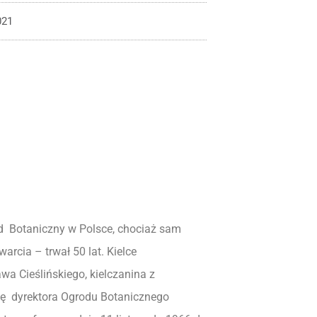
021
ód Botaniczny w Polsce, chociaż sam
arcia – trwał 50 lat. Kielce
wa Cieślińskiego, kielczanina z
cję dyrektora Ogrodu Botanicznego