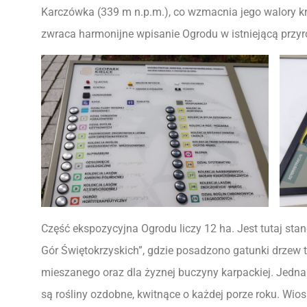
Karczówka (339 m n.p.m.), co wzmacnia jego walory k
zwraca harmonijne wpisanie Ogrodu w istniejącą przyr
Część ekspozycyjna Ogrodu liczy 12 ha. Jest tutaj st
Gór Świętokrzyskich”, gdzie posadzono gatunki drzew
mieszanego oraz dla żyznej buczyny karpackiej. Jednak
są rośliny ozdobne, kwitnące o każdej porze roku. Wios