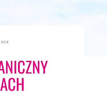
LSCE
ANICZNY
CACH