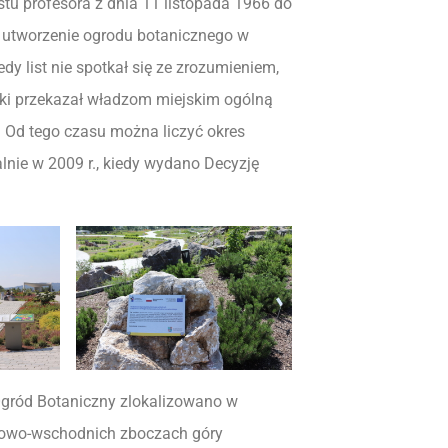
stu profesora z dnia 11 listopada 1966 do
 utworzenie ogrodu botanicznego w
y list nie spotkał się ze zrozumieniem,
liński przekazał władzom miejskim ogólną
. Od tego czasu można liczyć okres
lnie w 2009 r., kiedy wydano Decyzję
 Ogród Botaniczny zlokalizowano w
niowo-wschodnich zboczach góry