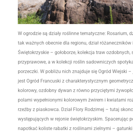
W ogrodzie są działy roślinne tematyczne: Rosarium, dz
tak ważnych obecnie dla regionu, dział różaneczników i 
Świętokrzyskie – gołoborze, kolekcja traw ozdobnych, są
przyprawowe, a w kolekcji roślin sadowniczych spotykam
porzeczki. W pobliżu nich znajduje się Ogród Wiejski 
jest Ogród Francuski z charakterystycznym geometry
kolorowy, ozdobny dywan z równo przyciętymi żywopło
polami wypełnionymi kolorowym żwirem i kwiatami roz
rzeźby z piaskowca. Dział Flory Rodzimej – tutaj sko
występujących w rejonie świętokrzyskim. Spacerując 
napotkać koliste rabatki z roślinami zielnymi – gatunk