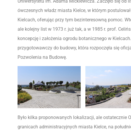
Uniwersytetu im. Adama Mickiewicza. Zaczęło się od li
ówczesnych władz miasta Kielce, w którym postulował
Kielcach, oferując przy tym bezinteresowną pomoc. Wted
ale kolejny list w 1973 r. już tak, a w 1985 r. prof. Ce
koncepcję i założenia ogrodu botanicznego w Kielcach
przygotowawczy do budowy, która rozpoczęła się oficja
Pozwolenia na Budowę.
Było kilka proponowanych lokalizacji, ale ostatecznie
granicach administracyjnych miasta Kielce, na połud