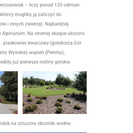
ę wrzosowisk – liczy ponad 120 odmian
którzy mogliby ją zaliczyć do
ów i innych zwierząt. Najbardziej
 Alpinarium. Na stromej skarpie ułożono
r : piaskowiec kwarcowy (gołoborza Gór
atry Wysokie) wapień (Pieniny),
liły już pierwsze rośliny górskie.
widok na sztuczne zbiorniki wodne.