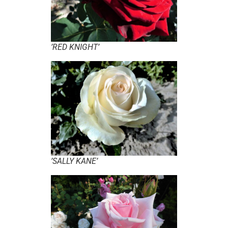
’RED KNIGHT’
’SALLY KANE’