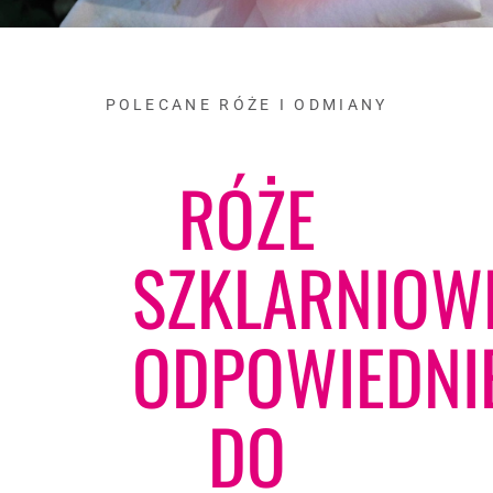
POLECANE RÓŻE I ODMIANY
RÓŻE
SZKLARNIOW
ODPOWIEDNI
DO