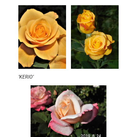
’KERIO’