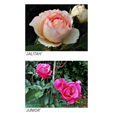
’JALITAH’
’JUNIOR’