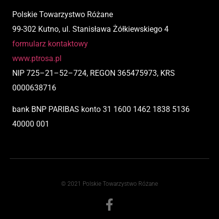
Polskie Towarzystwo Różane
99-302 Kutno, ul. Stanisława Żółkiewskiego 4
formularz kontaktowy
www.ptrosa.pl
NIP
725
–
21
–
52
–
724,
REGON 365475973, KRS
0000638716
bank BNP PARIBAS
konto
31 1600 1462 1838 5136
40000 001
© 2021 Polskie Towarzystwo Różane