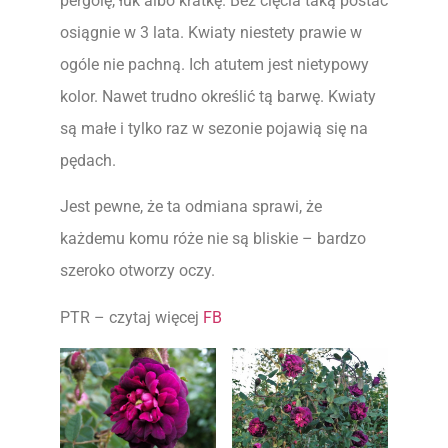
pergolę, łuk albo kratkę. Bez cięcia taką postać
osiągnie w 3 lata. Kwiaty niestety prawie w
ogóle nie pachną. Ich atutem jest nietypowy
kolor. Nawet trudno określić tą barwę. Kwiaty
są małe i tylko raz w sezonie pojawią się na
pędach.
Jest pewne, że ta odmiana sprawi, że
każdemu komu róże nie są bliskie – bardzo
szeroko otworzy oczy.
PTR – czytaj więcej
FB