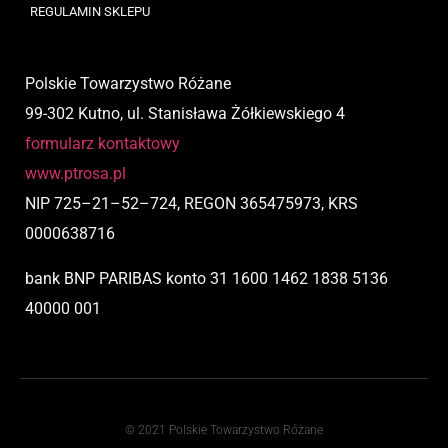
REGULAMIN SKLEPU
Polskie Towarzystwo Różane
99-302 Kutno, ul. Stanisława Żółkiewskiego 4
formularz kontaktowy
www.ptrosa.pl
NIP
725
–
21
–
52
–
724,
REGON 365475973, KRS
0000638716
bank BNP PARIBAS
konto
31 1600 1462 1838 5136
40000 001
© 2021 Polskie Towarzystwo Różane