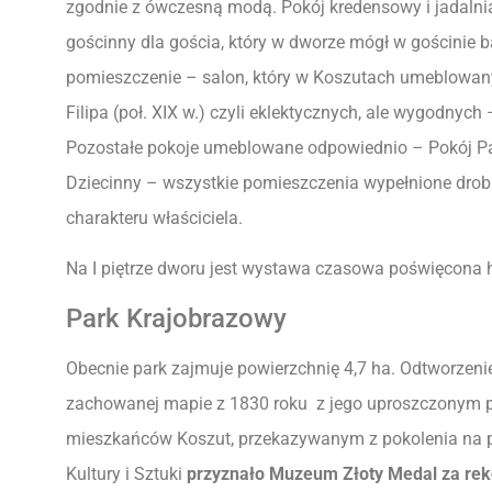
zgodnie z ówczesną modą. Pokój kredensowy i jadalnia
gościnny dla gościa, który w dworze mógł w gościnie ba
pomieszczenie – salon, który w Koszutach umeblowany
Filipa (poł. XIX w.) czyli eklektycznych, ale wygodnych – 
Pozostałe pokoje umeblowane odpowiednio – Pokój P
Dziecinny – wszystkie pomieszczenia wypełnione drob
charakteru właściciela.
Na I piętrze dworu jest wystawa czasowa poświęcona hi
Park Krajobrazowy
Obecnie park zajmuje powierzchnię 4,7 ha. Odtworzenie
zachowanej mapie z 1830 roku z jego uproszczonym 
mieszkańców Koszut, przekazywanym z pokolenia na p
Kultury i Sztuki
przyznało Muzeum Złoty Medal za reko