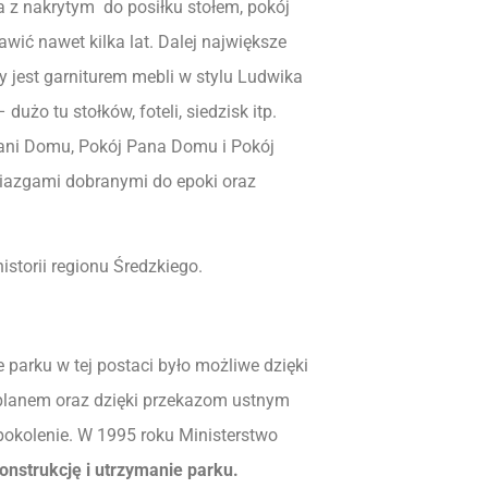
 z nakrytym do posiłku stołem, pokój
wić nawet kilka lat. Dalej największe
 jest garniturem mebli w stylu Ludwika
dużo tu stołków, foteli, siedzisk itp.
ani Domu, Pokój Pana Domu i Pokój
iazgami dobranymi do epoki oraz
storii regionu Średzkiego.
 parku w tej postaci było możliwe dzięki
planem oraz dzięki przekazom ustnym
okolenie. W 1995 roku Ministerstwo
nstrukcję i utrzymanie parku.