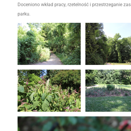
Doceniono wkład pracy, rzetelność i przestrzeganie za
parku.