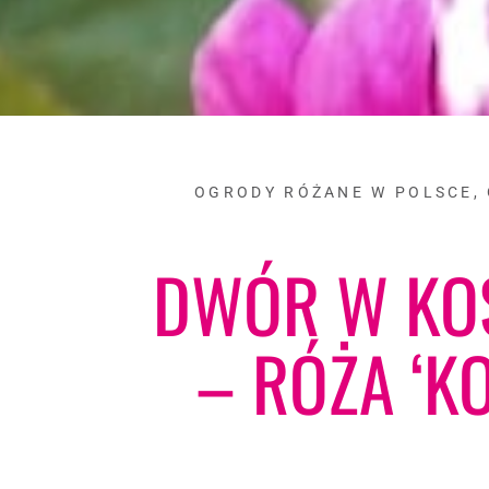
OGRODY RÓŻANE W POLSCE
,
DWÓR W KO
– RÓŻA ‘K