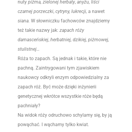
nuty
piżma,
zielonej herbaty
,
anyżu,
liści
czarnej porzeczki
,
cytryny, lukrecji,
a nawet
siana.
W słowniczku fachowców znajdziemy
też takie nazwy jak:
zapach róży
damasceńskiej
,
herbatniej, dzikiej, piżmowej,
stulistnej…
Róża to zapach. Są jednak i takie, które nie
pachną. Zaintrygowani tym zjawiskiem
naukowcy odkryli enzym odpowiedzialny za
zapach róż. Być może dzięki inżynierii
genetycznej wkrótce wszystkie róże będą
pachniały?
Na widok róży odruchowo schylamy się, by ją
powąchać. I wąchamy tylko kwiat.