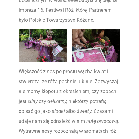
Botanicznym w Warszawie odbyła się piękna
impreza 16. Festiwal Róż, której Partnerem
było Polskie Towarzystwo Różane.
Większość z nas po prostu wącha kwiat i
stwierdza, że róża pachnie lub nie. Zazwyczaj
nie mamy kłopotu z określeniem, czy zapach
jest
silny
czy
delikatny,
niektórzy potrafią
opisać go jako
słodki
albo
świeży.
Czasami
udaje nam się odnaleźć w nim
nutę owocową
.
Wytrawne nosy rozpoznają w aromatach róż