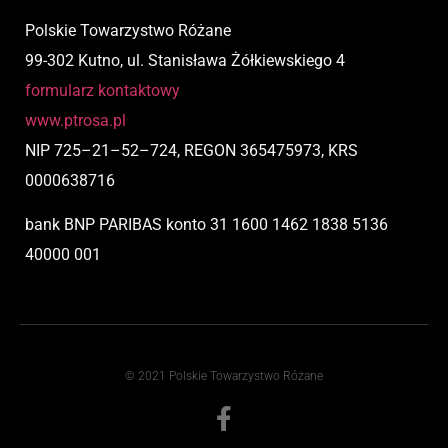
Polskie Towarzystwo Różane
99-302 Kutno, ul. Stanisława Żółkiewskiego 4
formularz kontaktowy
www.ptrosa.pl
NIP
725
–
21
–
52
–
724,
REGON 365475973, KRS
0000638716
bank BNP PARIBAS
konto
31 1600 1462 1838 5136
40000 001
© 2021 Polskie Towarzystwo Różane